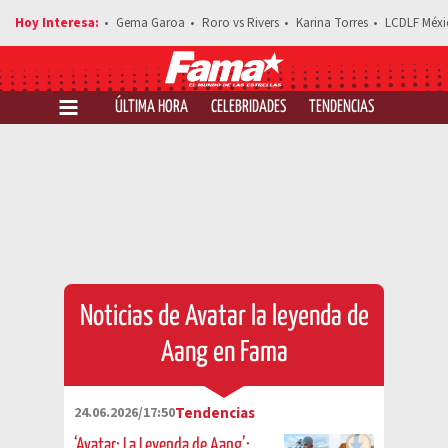
Gema Garoa
Roro vs Rivers
Karina Torres
LCDLF Méxi
ÚLTIMA HORA
CELEBRIDADES
TENDENCIAS
SALUD Y 
Noticias de Avatar la leyenda de
Aang en Fama
24.06.2026/17:50
Tendencias
‘Avatar: La Leyenda de Aang’: