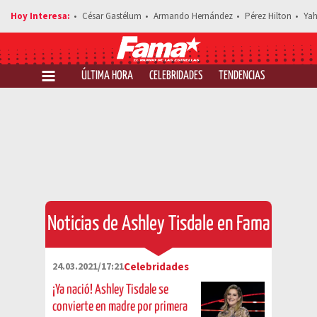
César Gastélum
Armando Hernández
Pérez Hilton
Yah
ÚLTIMA HORA
CELEBRIDADES
TENDENCIAS
SALUD Y 
Noticias de Ashley Tisdale en Fama
24.03.2021/17:21
Celebridades
¡Ya nació! Ashley Tisdale se
convierte en madre por primera