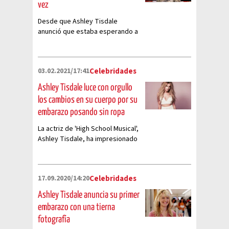
vez
Desde que Ashley Tisdale
anunció que estaba esperando a
su primer hijo, sus fans se
mostraron muy emocionados
03.02.2021/17:41
Celebridades
Ashley Tisdale luce con orgullo
los cambios en su cuerpo por su
embarazo posando sin ropa
La actriz de 'High School Musical',
Ashley Tisdale, ha impresionado
a sus fans con una reveladora
imagen acompañada de un
mensaje de amor propio
17.09.2020/14:20
Celebridades
Ashley Tisdale anuncia su primer
embarazo con una tierna
fotografía