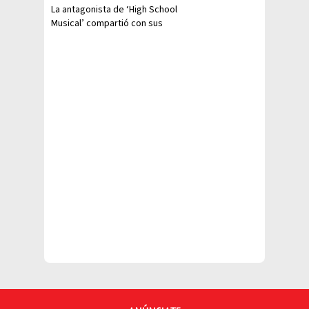
La antagonista de ‘High School
Musical’ compartió con sus
seguidores de Instagram que
está por convertirse en mamá