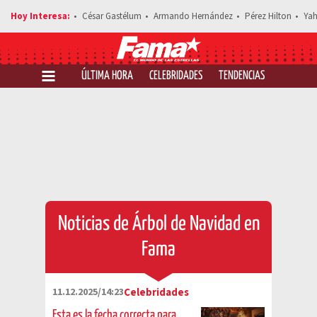
César Gastélum
Armando Hernández
Pérez Hilton
Yah
ÚLTIMA HORA
CELEBRIDADES
TENDENCIAS
SALUD Y 
Noticias de Árbol de Navidad en
Fama
11.12.2025/14:23
Celebridades
Esta es la fecha correcta para