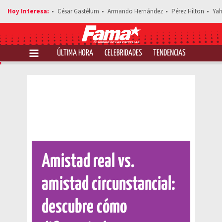
César Gastélum
Armando Hernández
Pérez Hilton
Yah
ÚLTIMA HORA
CELEBRIDADES
TENDENCIAS
SALUD Y 
Comparte esta noticia
Amistad real vs.
amistad circunstancial:
descubre cómo