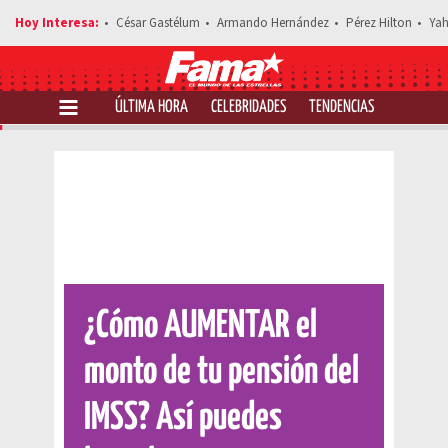
César Gastélum
Armando Hernández
Pérez Hilton
Yah
ÚLTIMA HORA
CELEBRIDADES
TENDENCIAS
SALUD Y 
Comparte esta noticia
¿Cómo AUMENTAR el
monto de tu pensión del
IMSS? Así puedes