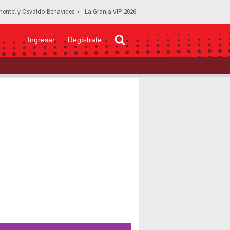
entel y Osvaldo Benavides
'La Granja VIP 2026
Ingresar
Regístrate
aire de última generación en casi 700 pesos por el Prime Day