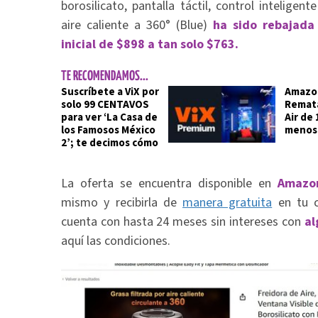
borosilicato, pantalla táctil, control inteligen
aire caliente a 360° (Blue)
ha sido rebajad
inicial de $898 a tan solo $763.
TE RECOMENDAMOS...
Suscríbete a ViX por
Amazon
solo 99 CENTAVOS
Remat
para ver ‘La Casa de
Air de
los Famosos México
menos 
2’; te decimos cómo
La oferta se encuentra disponible en
Amazo
mismo y recibirla de
manera gratuita
en tu c
cuenta con hasta 24 meses sin intereses con
al
aquí las condiciones.