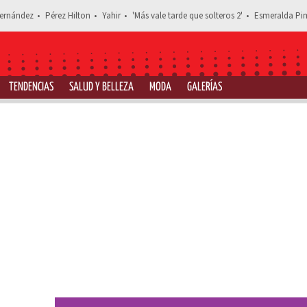
ernández
Pérez Hilton
Yahir
'Más vale tarde que solteros 2'
Esmeralda Pim
TENDENCIAS
SALUD Y BELLEZA
MODA
GALERÍAS
Estás leyendo: Amazon LÍQUIDA freidora de 