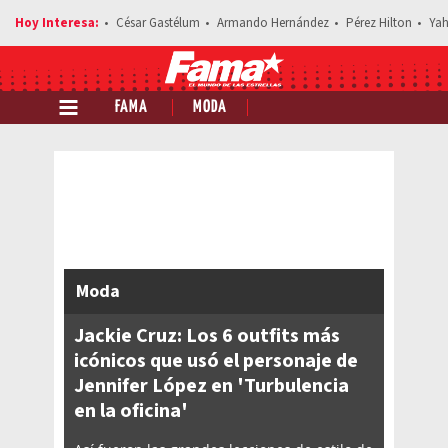
César Gastélum
Armando Hernández
Pérez Hilton
Yah
FAMA
MODA
Comparte esta noticia
Moda
Jackie Cruz: Los 6 outfits más
icónicos que usó el personaje de
Jennifer López en 'Turbulencia
en la oficina'