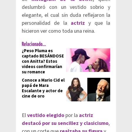
deslumbró con un vestido sobrio y
elegante, el cual sin duda reflejaron la
personalidad de la
actriz
y que la
hicieron ver como toda una reina.
Relacionado...
¿Peso Pluma es
captado BESÁNDOSE
con Anitta? Estos
videos confirmarían
su romance
Conoce a Mario Cid el
papá de Mara
Escalante y actor de
cine de oro
El
vestido elegido
por la
actriz
destacó por su sencillez y clasicismo
,
con un corte que
realzaba su figura
y