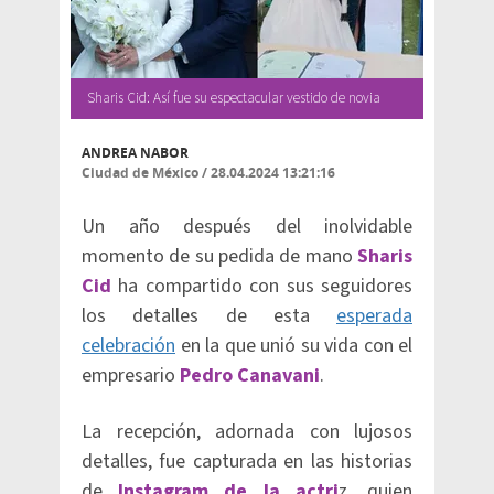
Sharis Cid: Así fue su espectacular vestido de novia
ANDREA NABOR
Ciudad de México
/
28.04.2024 13:21:16
Un año después del inolvidable
momento de su pedida de mano
Sharis
Cid
ha compartido con sus seguidores
los detalles de esta
esperada
celebración
en la que unió su vida con el
empresario
Pedro Canavani
.
La recepción, adornada con lujosos
detalles, fue capturada en las historias
de
Instagram de la actri
z, quien