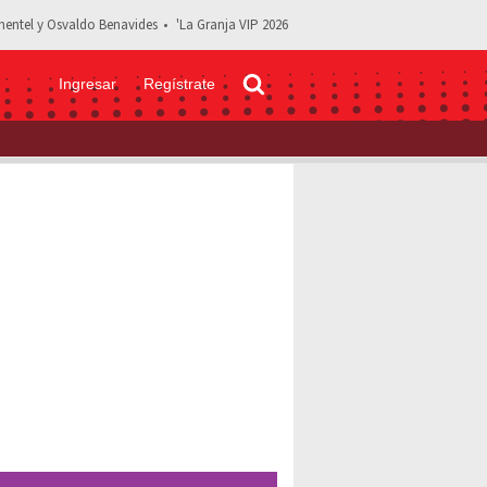
entel y Osvaldo Benavides
'La Granja VIP 2026
Ingresar
Regístrate
y Alberto Guerra se habrían separado por crisis matrimonial