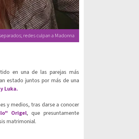
n separados; redes culpan a Madonna
tido en una de las parejas más
han estado juntos por más de una
 y Luka.
les y medios, tras darse a conocer
lo" Origel
, que presuntamente
sis matrimonial.