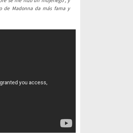
re se me hizo un mujeriego”, y
llo de Madonna da más fama y