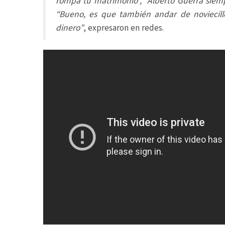
rompa tu matrimonio”, “Alberto Guerra siemp
“Bueno, es que también andar de novieci
dinero”
, expresaron en redes.