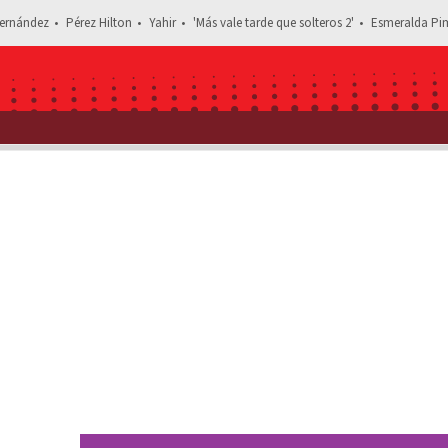
ernández
Pérez Hilton
Yahir
'Más vale tarde que solteros 2'
Esmeralda Pim
Estás leyendo: ¿Por culpa de Madonna? Revelan que Zuria Vega 