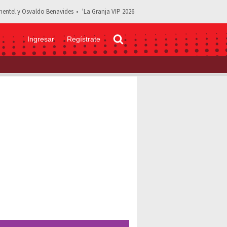
entel y Osvaldo Benavides
'La Granja VIP 2026
Ingresar
Regístrate
araciones sobre Carlos Rivera: "Fueron comentarios delicados"