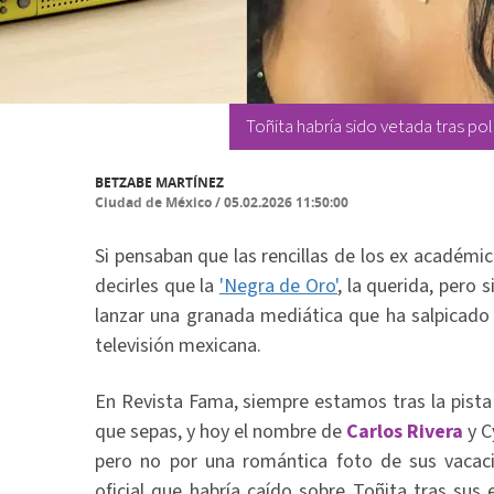
Toñita habría sido vetada tras po
BETZABE MARTÍNEZ
Ciudad de México
/
05.02.2026 11:50:00
Si pensaban que las rencillas de los ex académ
decirles que la
'Negra de Oro'
, la querida, pero
lanzar una granada mediática que ha salpicado 
televisión mexicana.
En Revista Fama, siempre estamos tras la pista
que sepas, y hoy el nombre de
Carlos Rivera
y C
pero no por una romántica foto de sus vacaci
oficial que habría caído sobre Toñita tras sus 