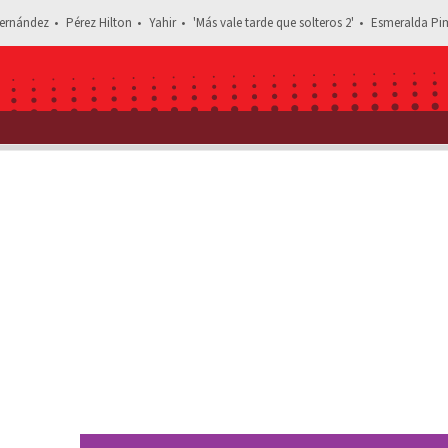
ernández
Pérez Hilton
Yahir
'Más vale tarde que solteros 2'
Esmeralda Pim
Estás leyendo: Toñita habría sido vetada de Tv Azteca tras decl