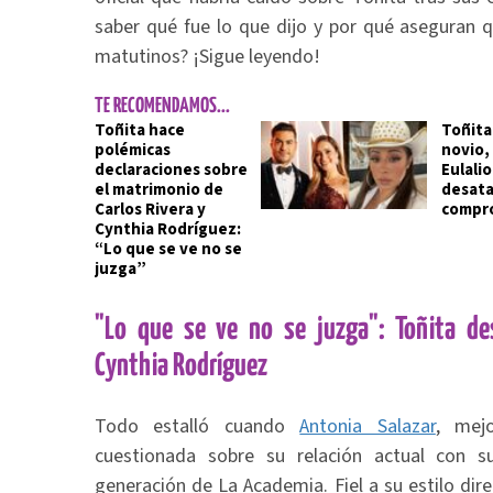
saber qué fue lo que dijo y por qué aseguran q
matutinos? ¡Sigue leyendo!
TE RECOMENDAMOS...
Toñita hace
Toñita
polémicas
novio,
declaraciones sobre
Eulalio
el matrimonio de
desata
Carlos Rivera y
compr
Cynthia Rodríguez:
“Lo que se ve no se
juzga”
"Lo que se ve no se juzga": Toñita des
Cynthia Rodríguez
Todo estalló cuando
Antonia Salazar
, mej
cuestionada sobre su relación actual con 
generación de La Academia. Fiel a su estilo direc