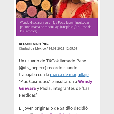
Wendy Guevara y su amiga Paola fueron insultadas
por una marca de maquillaje (Unsplash / La Casa de
los Famosos)
BETZABE MARTÍNEZ
Ciudad de México
/
16.08.2023 12:05:09
Un usuario de TikTok llamado Pepe
(@its_pepexx) recordó cuando
trabajaba con la
marca de maquillaje
‘Mac Cosmetics’ e insultaron a
Wendy
Guevara
y Paola, integrantes de ‘Las
Perdidas’.
El joven originario de Saltillo decidió