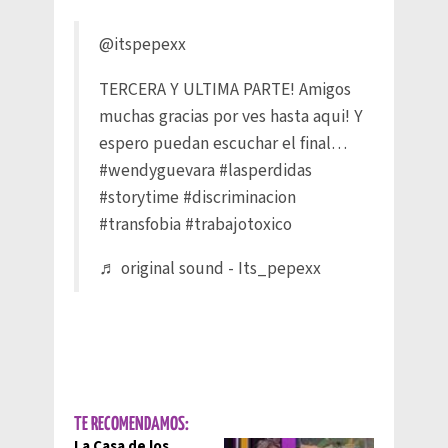
@itspepexx
TERCERA Y ULTIMA PARTE! Amigos
muchas gracias por ves hasta aqui! Y
espero puedan escuchar el final…
#wendyguevara
#lasperdidas
#storytime
#discriminacion
#transfobia
#trabajotoxico
♬ original sound - Its_pepexx
TE RECOMENDAMOS:
La Casa de los