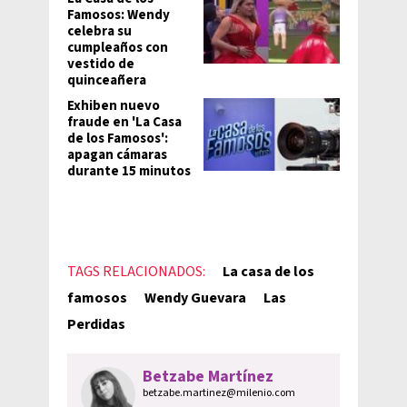
Famosos: Wendy
celebra su
cumpleaños con
vestido de
quinceañera
Exhiben nuevo
fraude en 'La Casa
de los Famosos':
apagan cámaras
durante 15 minutos
TAGS RELACIONADOS:
La casa de los
famosos
Wendy Guevara
Las
Perdidas
Betzabe Martínez
betzabe.martinez@milenio.com