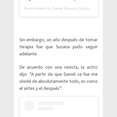
A post shared by
Daniel Gruener
(@unosojos) on
Jun 1
Sin embargo, un año después de tomar
terapia fue que Susana pudo seguir
adelante.
De acuerdo con una revista, la actriz
dijo: “A partir de que Daniel se fue me
olvidé de absolutamente todo, es como
el antes y el después”.