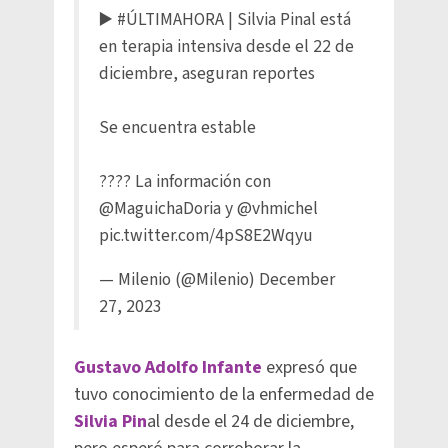
▶️
#ÚLTIMAHORA
| Silvia Pinal está
en terapia intensiva desde el 22 de
diciembre, aseguran reportes
Se encuentra estable
???? La información con
@MaguichaDoria
y
@vhmichel
pic.twitter.com/4pS8E2Wqyu
— Milenio (@Milenio)
December
27, 2023
Gustavo Adolfo Infante
expresó que
tuvo conocimiento de la enfermedad de
Silvia Pin
al desde el 24 de diciembre,