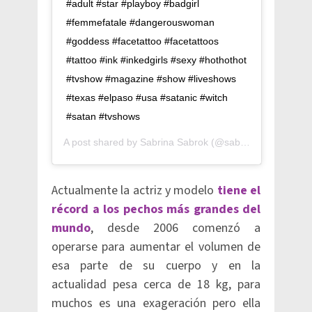
#adult #star #playboy #badgirl
#femmefatale #dangerouswoman
#goddess #facetattoo #facetattoos
#tattoo #ink #inkedgirls #sexy #hothothot
#tvshow #magazine #show #liveshows
#texas #elpaso #usa #satanic #witch
#satan #tvshows
A post shared by
Sabrina Sabrok
(@sabrinasabrokreal) on
Actualmente la actriz y modelo
tiene el
récord a los pechos más grandes del
mundo
, desde 2006 comenzó a
operarse para aumentar el volumen de
esa parte de su cuerpo y en la
actualidad pesa cerca de 18 kg, para
muchos es una exageración pero ella