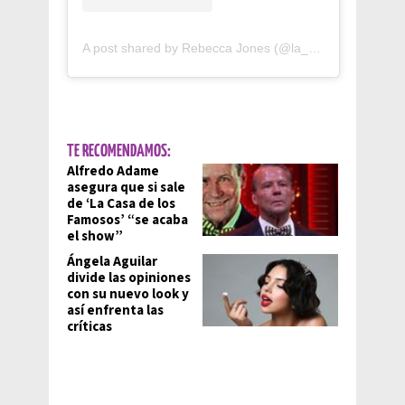
A post shared by Rebecca Jones (@la_rebeccajones)
TE RECOMENDAMOS:
Alfredo Adame
asegura que si sale
de ‘La Casa de los
Famosos’ “se acaba
el show”
Ángela Aguilar
divide las opiniones
con su nuevo look y
así enfrenta las
críticas