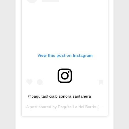
View this post on Instagram
@paquitaoficialb sonora santanera
A post shared by
Paquita La del Barrio
(@paquitaoficialb) on