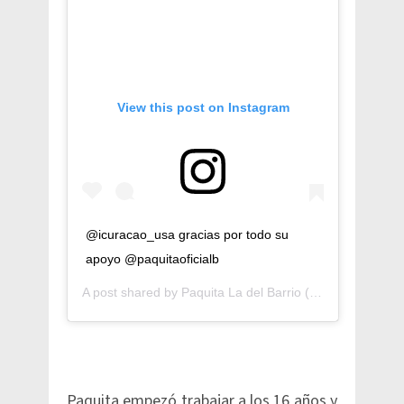
View this post on Instagram
@icuracao_usa gracias por todo su
apoyo @paquitaoficialb
A post shared by
Paquita La del Barrio
(@paquitaoficialb) on
Paquita empezó trabajar a los 16 años y