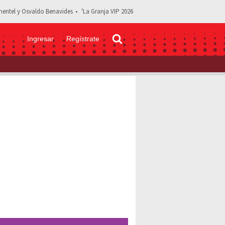
entel y Osvaldo Benavides
'La Granja VIP 2026
Ingresar
Regístrate
 de hotel” en un hospital; doctores la confrontan: “Prepotente”