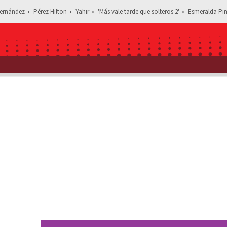
ernández
Pérez Hilton
Yahir
'Más vale tarde que solteros 2'
Esmeralda Pim
Estás leyendo: Influencer Nunzia Rojo de la Vega pide “trato