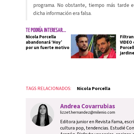
programa. No obstante, tiempo más tarde e
dicha información era falsa.
TE PODRÍA INTERESAR...
Nicola Porcella
Filtra
abandonará ‘Hoy’
VIDEO 
por un fuerte motivo
Porcel
jardin
TAGS RELACIONADOS:
Nicola Porcella
Andrea Covarrubias
lizzet.hernandez@milenio.com
Editora junior en Revista Fama, escr
cultura pop, tendencias. Estudié Co