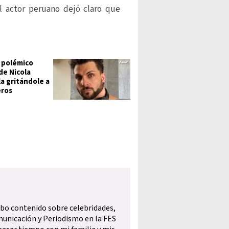
l actor peruano dejó claro que
n polémico
de Nicola
la gritándole a
eros
ibo contenido sobre celebridades,
municación y Periodismo en la FES