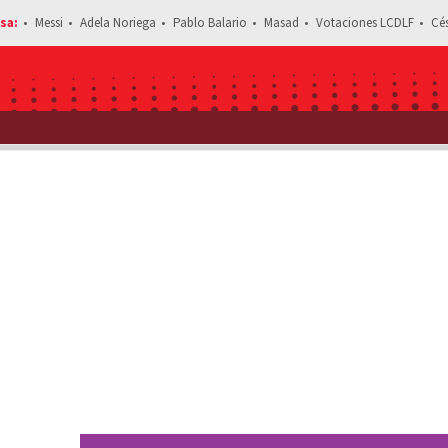
Messi
Adela Noriega
Pablo Balario
Masad
Votaciones LCDLF
Cé
Estás leyendo: Nicola Porcella sufre bochornoso descuido 