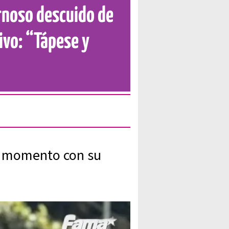
ornoso descuido de
ivo: “Tápese y
o momento con su