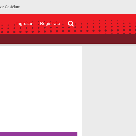
sar Gastélum
Ingresar
Regístrate
de vestuario en programa en vivo: “Tápese y deje de enseñar”