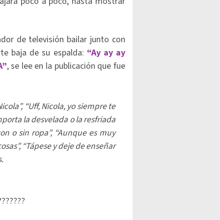
ajara poco a poco, hasta mostrar
or de televisión bailar junto con
rte baja de su espalda:
“Ay ay ay
A”
, se lee en la publicación que fue
cola”, “Uff, Nicola, yo siempre te
porta la desvelada o la resfriada
 con o sin ropa”, “Aunque es muy
cosas”, “Tápese y deje de enseñar
.
???????