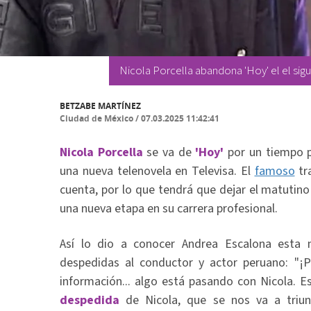
Nicola Porcella abandona 'Hoy' el el sig
BETZABE MARTÍNEZ
Ciudad de México
/
07.03.2025 11:42:41
Nicola Porcella
se va de
'Hoy'
por un tiempo p
una nueva telenovela en Televisa. El
famoso
tr
cuenta, por lo que tendrá que dejar el matutin
una nueva etapa en su carrera profesional.
Así lo dio a conocer Andrea Escalona esta
despedidas al conductor y actor peruano: "
información... algo está pasando con Nicola. 
despedida
de Nicola, que se nos va a triu