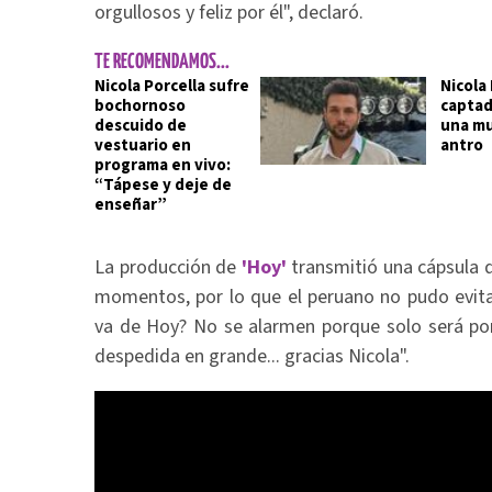
orgullosos y feliz por él", declaró.
TE RECOMENDAMOS...
Nicola Porcella sufre
Nicola 
bochornoso
captad
descuido de
una mu
vestuario en
antro
programa en vivo:
“Tápese y deje de
enseñar”
La producción de
'Hoy'
transmitió una cápsula 
momentos, por lo que el peruano no pudo evit
va de Hoy? No se alarmen porque solo será po
despedida en grande... gracias Nicola".