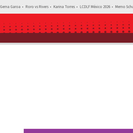
Gema Garoa
Roro vs Rivers
Karina Torres
LCDLF México 2026
Memo Schu
Estás leyendo: ¿Lo corrieron