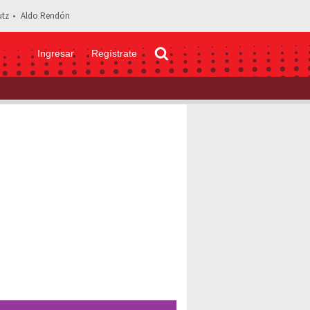
tz
Aldo Rendón
Ingresar
Regístrate
? Nicola Porcella abandona el programa 'Hoy' por este motivo