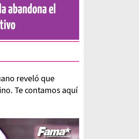
lla abandona el
tivo
uano reveló que
no. Te contamos aquí