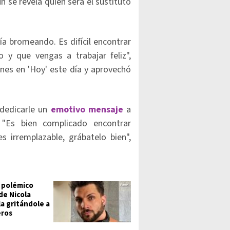
 se revela quién será el sustituto
nía bromeando. Es difícil encontrar
y que vengas a trabajar feliz",
rnes en 'Hoy' este día y aprovechó
 dedicarle un
emotivo mensaje
a
"Es bien complicado encontrar
 irremplazable, grábatelo bien",
n polémico
de Nicola
la gritándole a
eros