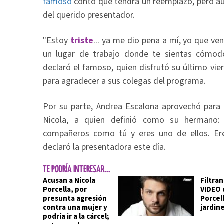
famoso
contó que tendrá un reemplazo, pero aún
del querido presentador.
"Estoy
triste
... ya me dio pena a mí, yo que ve
un lugar de trabajo donde te sientas cómodo 
declaró el famoso, quien disfrutó su último vie
para agradecer a sus colegas del programa.
Por su parte, Andrea Escalona aprovechó para
Nicola, a quien definió como su hermano: 
compañeros como tú y eres uno de ellos. Eres
declaró la presentadora este día.
TE PODRÍA INTERESAR...
Acusan a Nicola
Filtra
Porcella, por
VIDEO 
presunta agresión
Porcel
contra una mujer y
jardin
podría ir a la cárcel;