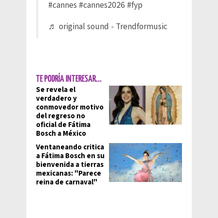
#cannes
#cannes2026
#fyp
♬ original sound - Trendformusic
TE PODRÍA INTERESAR...
Se revela el
verdadero y
conmovedor motivo
del regreso no
oficial de Fátima
Bosch a México
Ventaneando critica
a Fátima Bosch en su
bienvenida a tierras
mexicanas: "Parece
reina de carnaval"