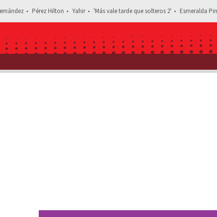
ernández
Pérez Hilton
Yahir
'Más vale tarde que solteros 2'
Esmeralda Pim
Estás leyendo: Michelle Rodríguez PREOCUP