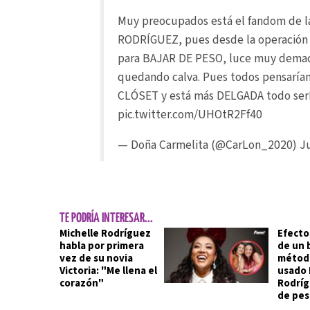
Muy preocupados está el fandom de 
RODRÍGUEZ, pues desde la operación 
para BAJAR DE PESO, luce muy demac
quedando calva. Pues todos pensarían
CLÓSET y está más DELGADA todo sería
pic.twitter.com/UHOtR2Ff40
— Doña Carmelita (@CarLon_2020)
Ju
TE PODRÍA INTERESAR...
Michelle Rodríguez
Efecto
habla por primera
de un 
vez de su novia
método
Victoria: "Me llena el
usado 
corazón"
Rodríg
de pes