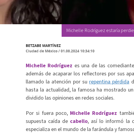
Michelle Rodríguez estaría perdi
BETZABE MARTÍNEZ
Ciudad de México
/
01.08.2024 10:34:10
Michelle Rodríguez
es una de las comediante
además de acaparar los reflectores por sus apa
llamado la atención por su
repentina pérdida
d
hasta la actualidad, la famosa ha mostrado un 
dividido las opiniones en redes sociales.
Por si fuera poco,
Michelle Rodríguez
tambié
supuesta caída de
cabello
, así lo informó la 
especializa en el mundo de la farándula y famos