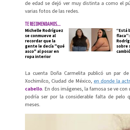
de edad se dejó ver muy distinta a como el púb
varias fotos de las redes.
TE RECOMENDAMOS...
Michelle Rodríguez
“Está b
se conmueve al
flaca”:
recordar que la
Rodríg
gente le decía "qué
sobre 
asco" al posar en
cambió
ropa interior
La cuenta Doña Carmelita publicó un par de f
Xochimilco, Ciudad de México,
en donde la actr
cabello
. En dos imágenes, la famosa se ve con 
podría ser por la considerable falta de pelo 
meses.