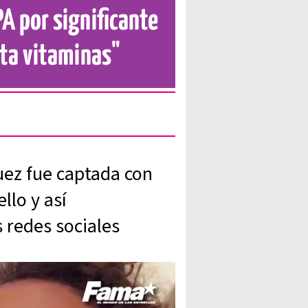
A por significante
ita vitaminas"
uez fue captada con
llo y así
s redes sociales