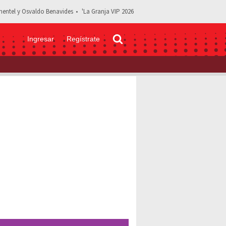
entel y Osvaldo Benavides
'La Granja VIP 2026
Ingresar
Regístrate
A por significante PÉRDIDA de cabello: "Necesita vitaminas"