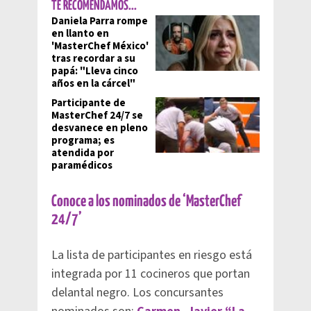
TE RECOMENDAMOS...
Daniela Parra rompe
en llanto en
'MasterChef México'
tras recordar a su
papá: "Lleva cinco
años en la cárcel"
Participante de
MasterChef 24/7 se
desvanece en pleno
programa; es
atendida por
paramédicos
Conoce a los nominados de ‘MasterChef
24/7’
La lista de participantes en riesgo está
integrada por 11 cocineros que portan
delantal negro. Los concursantes