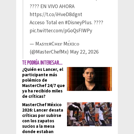
???? EN VIVO AHORA
https://t.co/iHveD8dgnt
Acceso Total en
#DisneyPlus
. ????
pic.twitter.com/pGoQsFIWPy
— MᴀsᴛᴇʀCʜᴇғ Mᴇ́xɪᴄᴏ
(@MasterChefMx)
May 22, 2026
TE PODRÍA INTERESAR...
¿Quién es Lancer, el
participante más
polémico de
MasterChef 24/7 que
ya ha recibido miles
de críticas?
MasterChef México
2026: Lancer desata
críticas por subirse
con los zapatos
sucios a la mesa
donde estaban