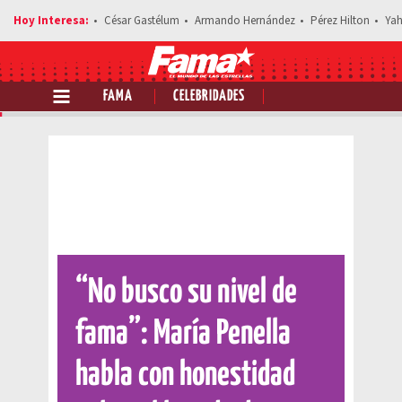
César Gastélum
Armando Hernández
Pérez Hilton
Yah
FAMA
CELEBRIDADES
Comparte esta noticia
“No busco su nivel de
fama”: María Penella
habla con honestidad