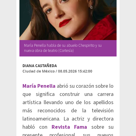
María Penella habla de su abuelo Chespirito y su
nueva obra de teatro (Cortesía)
DIANA CASTAÑEDA
Ciudad de México
/
08.05.2026 15:42:00
María Penella
abrió su corazón sobre lo
que significa construir una carrera
artística llevando uno de los apellidos
más reconocidos de la televisión
latinoamericana. La actriz y directora
habló con
Revista Fama
sobre su
presente profesional, sus nuevos