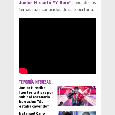
Junior H cantó “Y lloro”
, uno de los
temas más conocidos de su repertorio.
TE PODRÍA INTERESAR...
Junior H recibe
fuertes críticas por
subir al escenario
borracho: "Se
estaba cayendo"
Natanael Cano