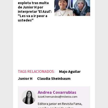
explota tras multa
de Junior H por
interpretar 'El Azul':
"Les va a ir peor a
ustedes"
TAGS RELACIONADOS:
Majo Aguilar
Junior H
Claudia Sheinbaum
Andrea Covarrubias
lizzet.hernandez@milenio.com
Editora junior en Revista Fama,