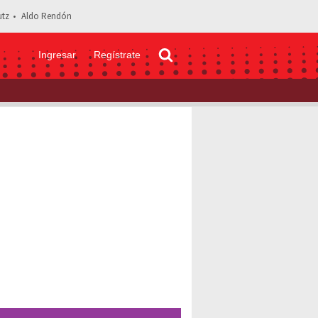
tz
Aldo Rendón
Ingresar
Regístrate
e casaron! Así fue la historia de amor de Michel Kuri y Lucero