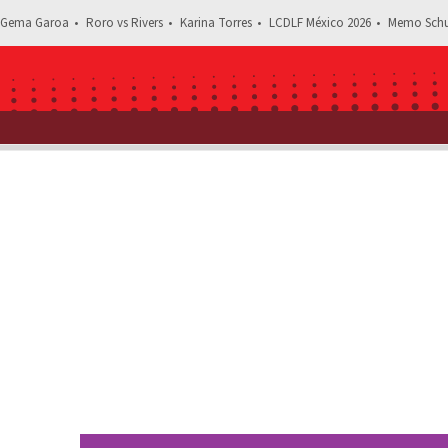
Gema Garoa
Roro vs Rivers
Karina Torres
LCDLF México 2026
Memo Schu
Estás leyendo: ¡Nunca s