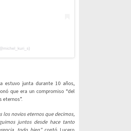
(@michel_kuri_s)
a estuvo junta durante 10 años,
ionó que era un compromiso “del
s eternos”.
es los novios eternos que decimos,
guimos juntos desde hace tanto
encia, todo bien”,
contó Lucero