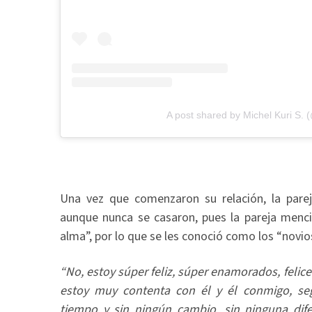
A post shared by Michel Kuri S. 
Una vez que comenzaron su relación, la parej
aunque nunca se casaron, pues la pareja menc
alma”, por lo que se les conoció como los “novio
“No, estoy súper feliz, súper enamorados, felic
estoy muy contenta con él y él conmigo, se
tiempo y sin ningún cambio, sin ninguna difer