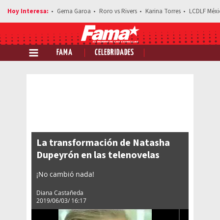
Gema Garoa
Roro vs Rivers
Karina Torres
LCDLF Méxi
FAMA
CELEBRIDADES
Comparte esta noticia
La transformación de Natasha
Dupeyrón en las telenovelas
¡No cambió nada!
Diana Castañeda
2019/06/03/ 16:17