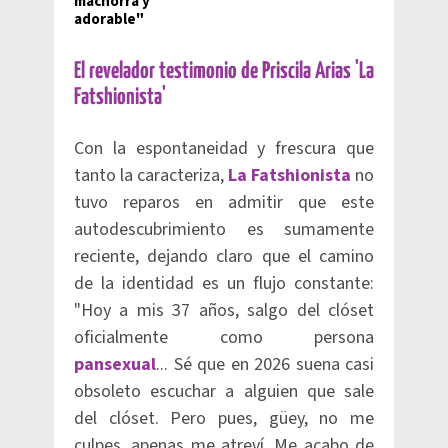
machorra y
adorable"
El revelador testimonio de Priscila Arias 'La
Fatshionista'
Con la espontaneidad y frescura que
tanto la caracteriza,
La Fatshionista
no
tuvo reparos en admitir que este
autodescubrimiento es sumamente
reciente, dejando claro que el camino
de la identidad es un flujo constante:
"Hoy a mis 37 años, salgo del clóset
oficialmente como persona
pansexual
... Sé que en 2026 suena casi
obsoleto escuchar a alguien que sale
del clóset. Pero pues, güey, no me
culpes, apenas me atreví. Me acabo de