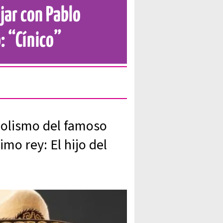
jar con Pablo
: “Cínico”
oholismo del famoso
imo rey: El hijo del