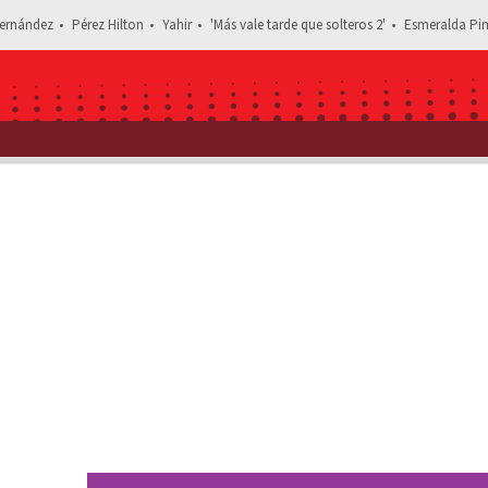
ernández
Pérez Hilton
Yahir
'Más vale tarde que solteros 2'
Esmeralda Pim
Estás leyendo: Juan Osorio no q