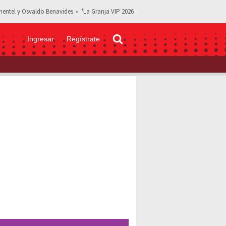
entel y Osvaldo Benavides
'La Granja VIP 2026
Ingresar
Regístrate
uiere trabajar con Pablo Montero por su alcoholismo: “Cínico”