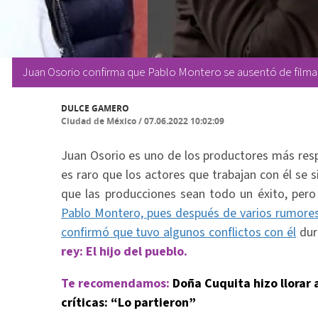
Juan Osorio confirma que Pablo Montero se ausentó de filmaci
DULCE GAMERO
Ciudad de México
/
07.06.2022 10:02:09
Juan Osorio es uno de los productores más resp
es raro que los actores que trabajan con él se
que las producciones sean todo un éxito, pero
Pablo Montero, pues después de varios rumores,
confirmó que tuvo algunos conflictos con él
dur
rey: El hijo del pueblo.
Te recomendamos:
Doña Cuquita hizo llorar 
críticas: “Lo partieron”