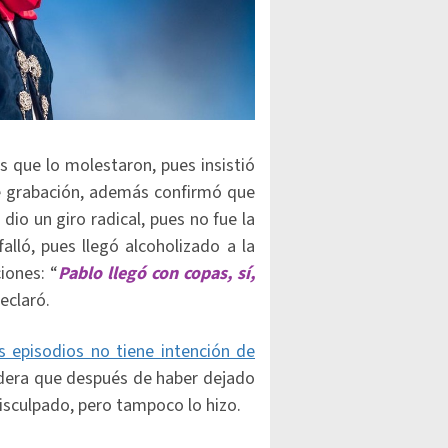
s que lo molestaron, pues insistió
 de grabación, además confirmó que
io un giro radical, pues no fue la
alló, pues llegó alcoholizado a la
iones: “
Pablo llegó con copas, sí,
declaró.
 episodios no tiene intención de
idera que después de haber dejado
sculpado, pero tampoco lo hizo.