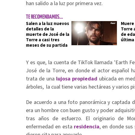
han salido a la luz por primera vez.
TE RECOMENDAMOS...
Salen a la luz nuevos
Muere 
detalles de la
Torre a
muerte de José de la
de eda
Torre a casi tres
última
meses de su partida
Y es que, la cuenta de TikTok llamada 'Earth Fee
José de la Torre, en donde el actor español h
trata de una
lujosa propiedad
ubicada en medi
árboles, la cual tiene varias hectáreas y varios pi
De acuerdo a una foto panorámica y captada d
era un hombre con buen gusto y poder adquisit
tras años de esfuerzo. El originario de Mont
enfermedad en esta
residencia
, en donde sus
dieron cita para apoyarlo.