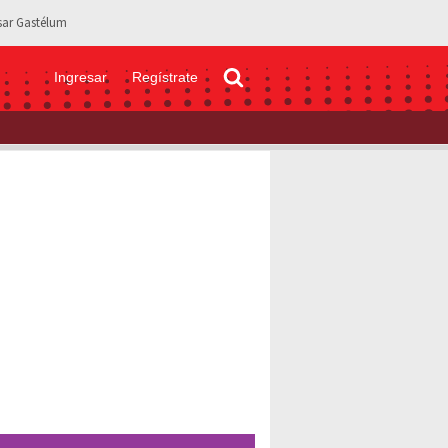
sar Gastélum
Ingresar
Regístrate
SA propiedad en donde José de la Torre pasó sus últimos días