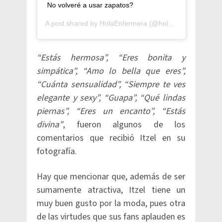
No volveré a usar zapatos?
A post shared by
HolaEnfermera
(@holaenfermera) on
A
“Estás hermosa”, “Eres bonita y
simpática”, “Amo lo bella que eres”,
“Cuánta sensualidad”, “Siempre te ves
elegante y sexy”, “Guapa”, “Qué lindas
piernas”, “Eres un encanto”, “Estás
divina”
, fueron algunos de los
comentarios que recibió Itzel en su
fotografía.
Hay que mencionar que, además de ser
sumamente atractiva, Itzel tiene un
muy buen gusto por la moda, pues otra
de las virtudes que sus fans aplauden es