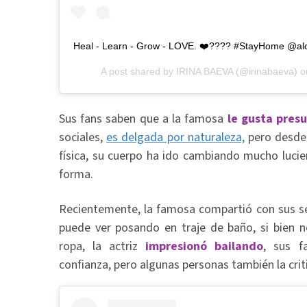
Heal - Learn - Grow - LOVE. ❤️???? #StayHome @al
A post shared by
IRINA BAEVA
(@irinabaeva) 
Sus fans saben que a la famosa
le gusta presu
sociales,
es delgada por naturaleza,
pero desde 
física, su cuerpo ha ido cambiando mucho luci
forma.
Recientemente, la famosa compartió con sus se
puede ver posando en traje de baño, si bien n
ropa, la actriz
impresionó bailando
, sus f
confianza, pero algunas personas también la crit