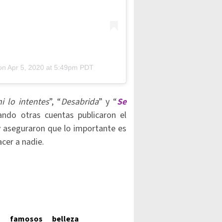
on
Apr 5, 2020 at 5:49pm PDT
i lo intentes
”, “
Desabrida
” y “
Se
ando otras cuentas publicaron el
y aseguraron que lo importante es
acer a nadie.
s
famosos
belleza