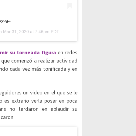
oyoga
on
Mar 31, 2020 at 7:46pm PDT
mir su torneada figura
en redes
que comenzó a realizar actividad
endo cada vez más tonificada y en
guidores un video en el que se le
o es extraño verla posar en poca
ans no tardaron en aplaudir su
icaron.