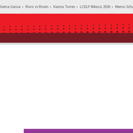
Gema Garoa
Roro vs Rivers
Karina Torres
LCDLF México 2026
Memo Schu
Estás leyendo: “Se nota que es rusa