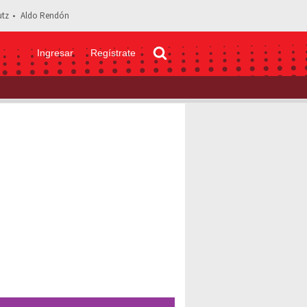
tz
Aldo Rendón
Ingresar
Regístrate
”: Irina Baeva causa controversia con video bailando en bikini