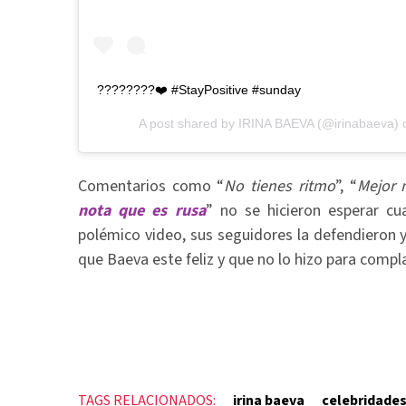
????????❤️ #StayPositive #sunday
A post shared by
IRINA BAEVA
(@irinabaeva) 
Comentarios como “
No tienes ritmo
”, “
Mejor n
nota que es rusa
” no se hicieron esperar cu
polémico video, sus seguidores la defendieron 
que Baeva este feliz y que no lo hizo para compl
TAGS RELACIONADOS:
irina baeva
celebridade