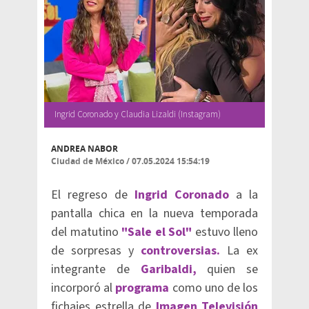
Ingrid Coronado y Claudia Lizaldi (Instagram)
ANDREA NABOR
Ciudad de México
/
07.05.2024 15:54:19
El regreso de
Ingrid Coronado
a la
pantalla chica en la nueva temporada
del matutino
"Sale el Sol"
estuvo lleno
de sorpresas y
controversias.
La ex
integrante de
Garibaldi,
quien se
incorporó al
programa
como uno de los
fichajes estrella de
Imagen Televisión