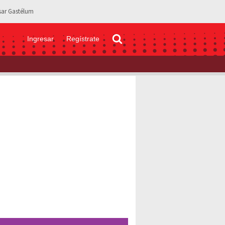
sar Gastélum
Ingresar
Regístrate
nt y su esposo salieron del país, son prófugos de la justicia