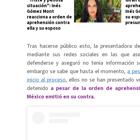
"Triste y penosa
Giran 
situación": Inés
aprehe
Gómez Mont
Inés G
reacciona a orden de
su esp
aprehensión contra
presun
ella y su esposo
Tras hacerse público esto, la presentadora d
mediante sus redes sociales en las que as
defenderse y aseguró no tenía información so
embargo se sabe que hasta el momento,
a pes
inicio al proceso
, ellos no se han presentado v
detenido
a pesar de la orden de aprehensi
México emitió en su contra.