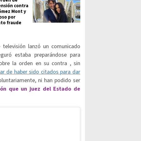
orden de
nsión contra
ómez Mont y
oso por
to fraude
e televisión lanzó un comunicado
eguró estaba preparándose para
bre la orden en su contra , sin
ar de haber sido citados para dar
oluntariamente, ni han podido ser
ón que un juez del Estado de