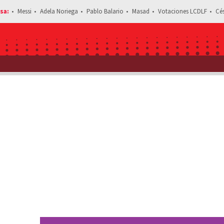
Messi
Adela Noriega
Pablo Balario
Masad
Votaciones LCDLF
Cé
Estás leyendo: ¿Se fugaron? Inés Gómez Mo