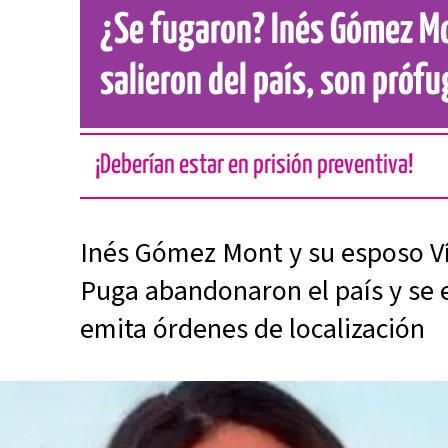
¿Se fugaron? Inés Gómez M
salieron del país, son prófu
¡Deberían estar en prisión preventiva!
Inés Gómez Mont y su esposo Ví
Puga abandonaron el país y se e
emita órdenes de localización