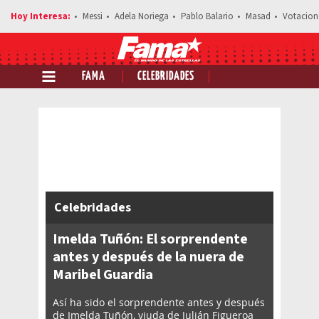
Messi
Adela Noriega
Pablo Balario
Masad
Votacion
FAMA
CELEBRIDADES
Comparte esta noticia
Celebridades
Imelda Tuñón: El sorprendente
antes y después de la nuera de
Maribel Guardia
Así ha sido el sorprendente antes y después
de Imelda Tuñón, viuda de Julián Figueroa