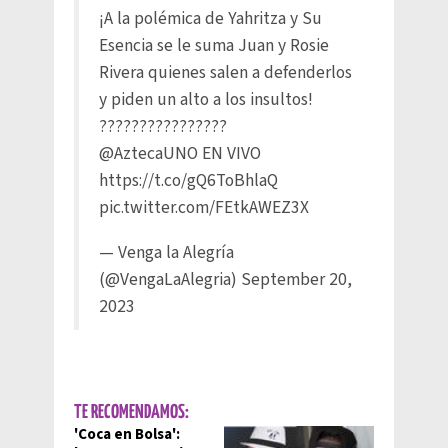
¡A la polémica de Yahritza y Su
Esencia se le suma Juan y Rosie
Rivera quienes salen a defenderlos
y piden un alto a los insultos!
????????????????
@AztecaUNO
EN VIVO
https://t.co/gQ6ToBhlaQ
pic.twitter.com/FEtkAWEZ3X
— Venga la Alegría
(@VengaLaAlegria)
September 20,
2023
TE RECOMENDAMOS:
'Coca en Bolsa':