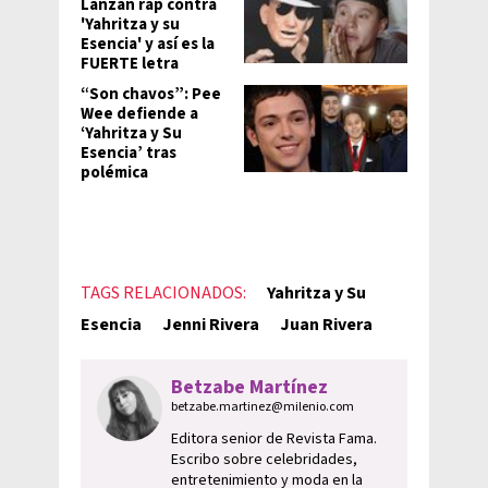
Lanzan rap contra
'Yahritza y su
Esencia' y así es la
FUERTE letra
“Son chavos”: Pee
Wee defiende a
‘Yahritza y Su
Esencia’ tras
polémica
TAGS RELACIONADOS:
Yahritza y Su
Esencia
Jenni Rivera
Juan Rivera
Betzabe Martínez
betzabe.martinez@milenio.com
Editora senior de Revista Fama.
Escribo sobre celebridades,
entretenimiento y moda en la