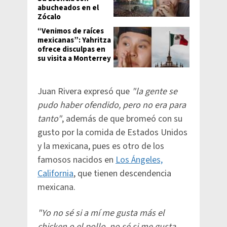
abucheados en el
Zócalo
“Venimos de raíces
mexicanas”: Yahritza
ofrece disculpas en
su visita a Monterrey
Juan Rivera expresó que
"la gente se
pudo haber ofendido, pero no era para
tanto"
, además de que bromeó con su
gusto por la comida de Estados Unidos
y la mexicana, pues es otro de los
famosos nacidos en
Los Ángeles,
California
, que tienen descendencia
mexicana.
"Yo no sé si a mí me gusta más el
chicken o el pollo, no sé si me gusta