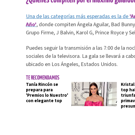
¿Quiénes compiten por el máximo galardó
Una de las categorías más esperadas es la de
'A
Año'
, donde compiten Ángela Aguilar, Bad Bunny,
Grupo Firme, J Balvin, Karol G, Prince Royce y Se
Puedes seguir la transmisión a las 7:00 de la noc
sociales de la televisora. La gala se llevará a ca
ubicado en Los Ángeles, Estados Unidos.
TE RECOMENDAMOS
Tanía Rincón se
Kristal
prepara para
top ha
'Premios lo Nuestro'
triunf
con elegante top
primav
presum