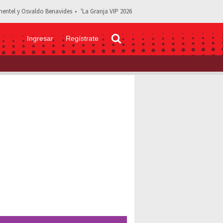
entel y Osvaldo Benavides
'La Granja VIP 2026
Ingresar
Regístrate
ga a Premios lo Nuestro portando un vestido con transparencias