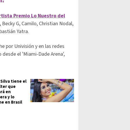
n?
rtista Premio Lo Nuestro del
 Becky G, Camilo, Christian Nodal,
bastián Yatra.
he por Univisión y en las redes
bo desde el 'Miami-Dade Arena',
 Silva tiene el
lter que
ará en
era y lo
e en Brasil