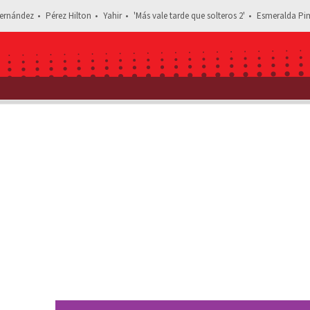
ernández
Pérez Hilton
Yahir
'Más vale tarde que solteros 2'
Esmeralda Pim
Estás leyendo: Gloria Trevi lle