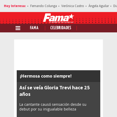
Fernando Colunga
Verónica Castro
Ángela Aguilar
Di
FAMA
CELEBRIDADES
Comparte esta noticia
¡Hermosa como siempre!
Así se veía Gloria Trevi hace 25
años
La cantante causó sensación desde su
debut por su inigualable belleza