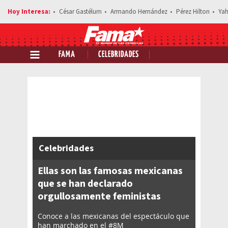
César Gastélum
Armando Hernández
Pérez Hilton
Yah
FAMA
CELEBRIDADES
Comparte esta noticia
Celebridades
Ellas son las famosas mexicanas
que se han declarado
orgullosamente feministas
Conoce a las mexicanas del espectáculo que
han marchado en el #8M