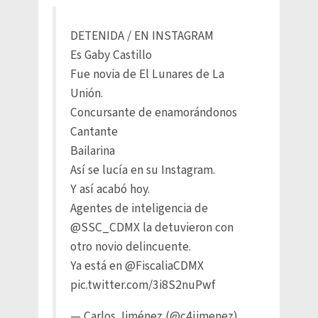
DETENIDA / EN INSTAGRAM
Es Gaby Castillo
Fue novia de El Lunares de La
Unión.
Concursante de enamorándonos
Cantante
Bailarina
Así se lucía en su Instagram.
Y así acabó hoy.
Agentes de inteligencia de
@SSC_CDMX
la detuvieron con
otro novio delincuente.
Ya está en
@FiscaliaCDMX
pic.twitter.com/3i8S2nuPwf
— Carlos Jiménez (@c4jimenez)