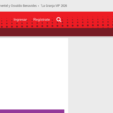
entel y Osvaldo Benavides
'La Granja VIP 2026
Ingresar
Regístrate
n TODOS los participantes que pasan a la final | Lista completa