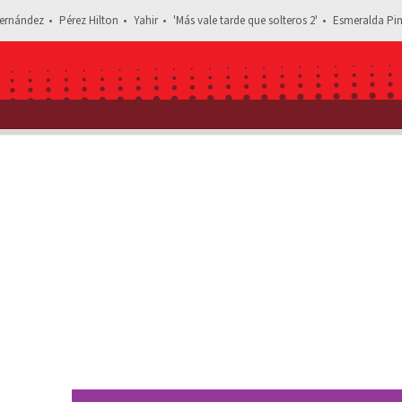
ernández
Pérez Hilton
Yahir
'Más vale tarde que solteros 2'
Esmeralda Pim
Estás leyendo: ‘Hoy Soy el Chef’: Ellos so