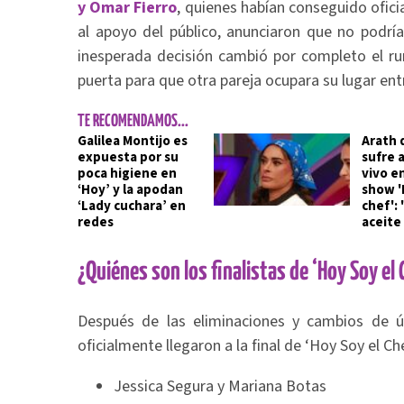
y Omar Fierro
, quienes habían conseguido oficia
al apoyo del público, anunciaron que no podrí
inesperada decisión cambió por completo el ru
puerta para que otra pareja ocupara su lugar entre
TE RECOMENDAMOS...
Galilea Montijo es
Arath 
expuesta por su
sufre 
poca higiene en
vivo en
‘Hoy’ y la apodan
show '
‘Lady cuchara’ en
chef':
redes
aceite 
¿Quiénes son los finalistas de ‘Hoy Soy el
Después de las eliminaciones y cambios de 
oficialmente llegaron a la final de ‘Hoy Soy el Ch
Jessica Segura y Mariana Botas