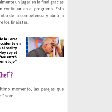
lmente un lugar en la final gracias
an continuar en el programa. Esta
mbo de la competencia y abrió la
 los finalistas.
de la Torre
accidente en
 el reality
Hoy soy el
 "Me entró
en el ojo"
 Chef’?
último momento, las parejas que
ef’ son: