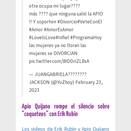
otra ocupa mi lugar????
más ???? que ninguna salió la APIO
!! Y soporten
#Divorcio
#VeteConEl
#Amor
#AmorEsAmor
#LovelsLove
#Infiel
#ProgramaHoy
las mujeres ya no lloran las
mujeres se DIVORCIAN
pic.twitter.com/WDDriZL8sA
— JUANGABRIELA????????
JACKSON (@YoZhoy)
February 23,
2023
Apio Quijano rompe el silencio sobre
“coqueteos” con Erik Rubín
Los videos de Erik Rubín y Apio Quijano