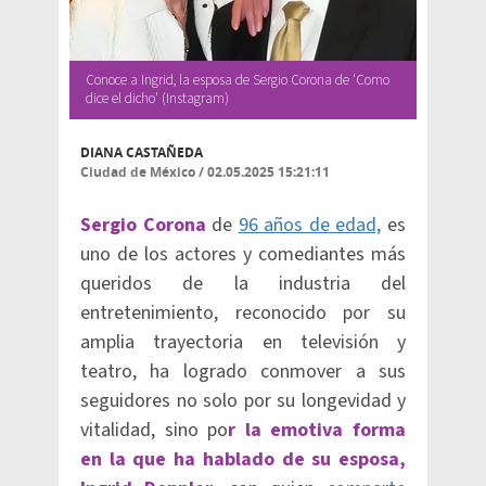
Conoce a Ingrid, la esposa de Sergio Corona de 'Como
dice el dicho' (Instagram)
DIANA CASTAÑEDA
Ciudad de México
/
02.05.2025 15:21:11
Sergio Corona
de
96 años de edad,
es
uno de los actores y comediantes más
queridos de la industria del
entretenimiento, reconocido por su
amplia trayectoria en televisión y
teatro, ha logrado conmover a sus
seguidores no solo por su longevidad y
vitalidad, sino po
r la emotiva forma
en la que ha hablado de su esposa,