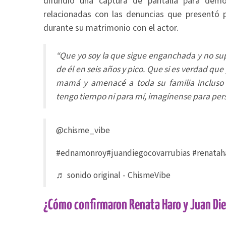
difundió una captura de pantalla para dem
relacionadas con las denuncias que presentó p
durante su matrimonio con el actor.
“Que yo soy la que sigue enganchada y no su
de él en seis años y pico. Que si es verdad que
mamá y amenacé a toda su familia incluso 
tengo tiempo ni para mí, imagínense para per
@chisme_vibe
#ednamonroy
#juandiegocovarrubias
#renatah
♬ sonido original - ChismeVibe
¿Cómo confirmaron Renata Haro y Juan Die