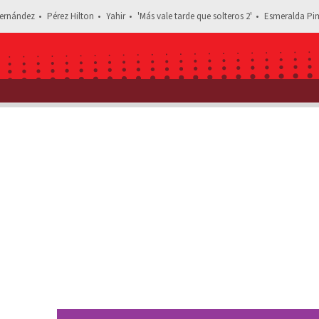
ernández
Pérez Hilton
Yahir
'Más vale tarde que solteros 2'
Esmeralda Pim
Estás leyendo: Edna Monroy reacciona al divorcio de Juan Diego Covarr