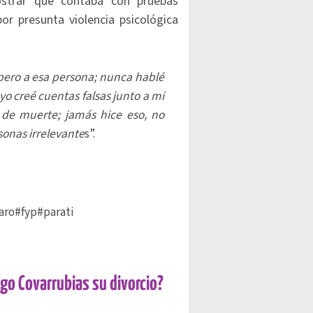
ostrar que contaba con pruebas
or presunta violencia psicológica
pero a esa persona; nunca hablé
 yo creé cuentas falsas junto a mi
de muerte; jamás hice eso, no
sonas irrelevante
s”.
aro
#fyp
#parati
go Covarrubias su divorcio?