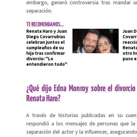
embargo, generó controversia tras mandar 
separación.
TE RECOMENDAMOS...
Renata Haro y Juan
Juan D
Diego Covarrubias
Covarr
celebran juntos el
reacci
cumpleaños de su
Renata
hija tras confirmar
otro h
divorcio: "Lo
puso e
entendieron todo"
¿Qué dijo Edna Monroy sobre el divorcio
Renata Haro?
A través de historias publicadas en su cue
respondió a los mensajes de personas que la 
separación del actor y la influencer, asegurand