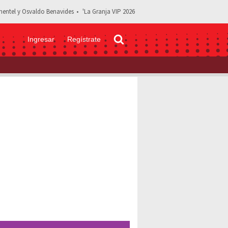
entel y Osvaldo Benavides
'La Granja VIP 2026
Ingresar
Regístrate
ubias y Renata Haro tras exhibir agresiones: "Abrió los ojos"