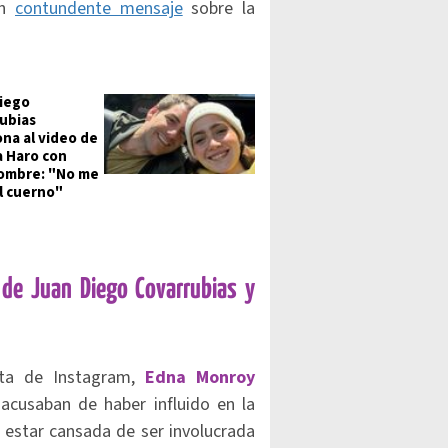
un
contundente mensaje
sobre la
iego
ubias
ona al video de
 Haro con
ombre: "No me
l cuerno"
 de Juan Diego Covarrubias y
nta de Instagram,
Edna Monroy
acusaban de haber influido en la
o estar cansada de ser involucrada