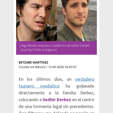
Diego Boneta reacciona a polémica de Vadhir Derbez:
¿Qué dijo? (Foto: Instagram)
BETZABE MARTÍNEZ
Ciudad de México
/
12.05.2026 10:47:01
En los últimos días, un
verdadero
tsunami mediático
ha golpeado
directamente a la Familia Derbez,
colocando a
Vadhir Derbez
en el centro
de una tormenta legal sin precedentes.