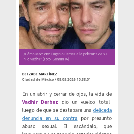
¿Cómo reaccionó Eugenio Derbez a la polémica de su
hijo Vadhir? (Foto: Gemini IA)
BETZABE MARTÍNEZ
Ciudad de México
/
08.05.2026 10:38:01
En un abrir y cerrar de ojos, la vida de
Vadhir Derbez
dio un vuelco total
luego de que se destapara una
delicada
denuncia en su contra
por presunto
abuso sexual. El escándalo, que