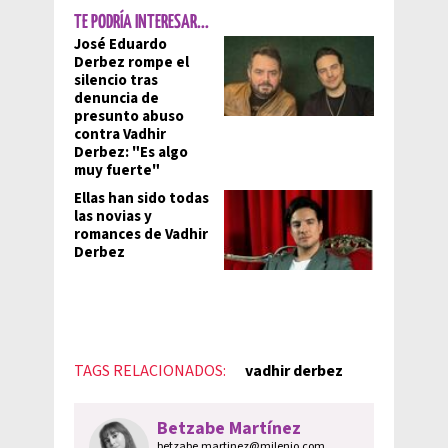
TE PODRÍA INTERESAR...
José Eduardo
Derbez rompe el
silencio tras
denuncia de
presunto abuso
contra Vadhir
Derbez: "Es algo
muy fuerte"
Ellas han sido todas
las novias y
romances de Vadhir
Derbez
TAGS RELACIONADOS:
vadhir derbez
Betzabe Martínez
betzabe.martinez@milenio.com