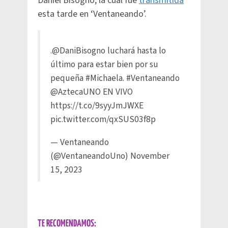
Daniel Bisogno, la cual fue
transmitida
esta tarde en ‘Ventaneando’.
.
@DaniBisogno
luchará hasta lo
último para estar bien por su
pequeña
#Michaela
.
#Ventaneando
@AztecaUNO
EN VIVO
https://t.co/9syyJmJWXE
pic.twitter.com/qxSUS03f8p
— Ventaneando
(@VentaneandoUno)
November
15, 2023
TE RECOMENDAMOS: