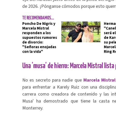
de 2026. ¡Pónganse cómodos porque esto que
TE RECOMENDAMOS...
Poncho De Nigris y
Herma
Marcela Mistral
"Canel
responden a los
será e
supuestos rumores
de Kar
de divorcio:
su pel
"Señoras enojadas
Marcela
con la vida"
Ring R
Una 'musa' de hierro: Marcela Mistral lista
No es secreto para nadie que
Marcela Mistral
para enfrentar a Karely Ruiz con una disciplin
carrera como creadora de contenido y las int
Musa' ha demostrado que tiene la casta nec
Monterrey.