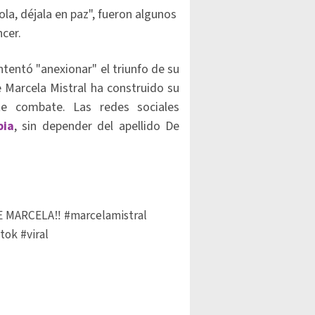
sola, déjala en paz", fueron algunos
ncer.
tentó "anexionar" el triunfo de su
e Marcela Mistral ha construido su
e combate. Las redes sociales
pia
, sin depender del apellido De
 MARCELA‼️
#marcelamistral
ktok
#viral