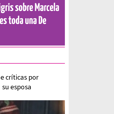
gris sobre Marcela
 es toda una De
 críticas por
a su esposa