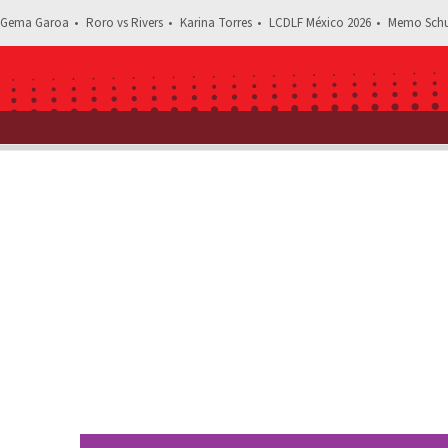
Gema Garoa
Roro vs Rivers
Karina Torres
LCDLF México 2026
Memo Schu
Estás leyendo: Comentario de Poncho De Nigris sobr