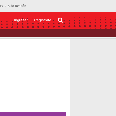
tz
Aldo Rendón
Ingresar
Regístrate
e Marcela Mistral desata críticas: "Ya es toda una De Nigris"