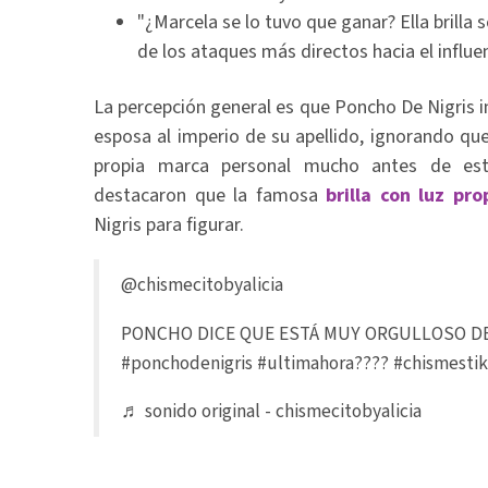
"¿Marcela se lo tuvo que ganar? Ella brilla 
de los ataques más directos hacia el influe
La percepción general es que Poncho De Nigris in
esposa al imperio de su apellido, ignorando qu
propia marca personal mucho antes de est
destacaron que la famosa
brilla con luz pro
Nigris para figurar.
@chismecitobyalicia
PONCHO DICE QUE ESTÁ MUY ORGULLOSO DE
#ponchodenigris
#ultimahora????
#chismesti
♬ sonido original - chismecitobyalicia