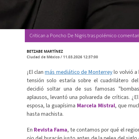
Critican a Poncho De Nigris tras polémico comentari
BETZABE MARTÍNEZ
Ciudad de México
/
11.03.2026 12:37:00
¡El clan
más mediático de Monterrey
lo volvió 
tensión solo estaría sobre el cuadrilátero de
decidió soltar una de sus famosas "bombas"
aplausos, levantó una polvareda de críticas. ¿
esposa, la guapísima
Marcela Mistral
, que muc
hasta machista.
En
Revista Fama
, te contamos por qué el regi
ojo del huracán justo antes de la pelea del sigl