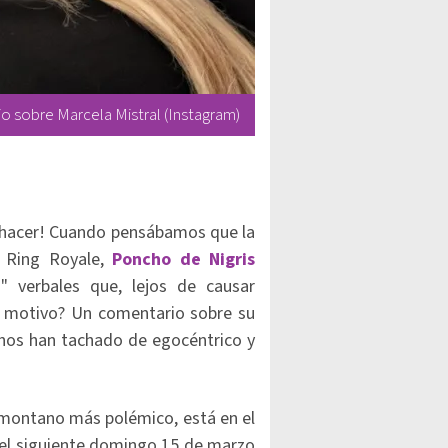
o sobre Marcela Mistral (Instagram)
a hacer! Cuando pensábamos que la
l Ring Royale,
Poncho de Nigris
 verbales que, lejos de causar
El motivo? Un comentario sobre su
hos han tachado de egocéntrico y
omontano más polémico, está en el
o el siguiente domingo 15 de marzo