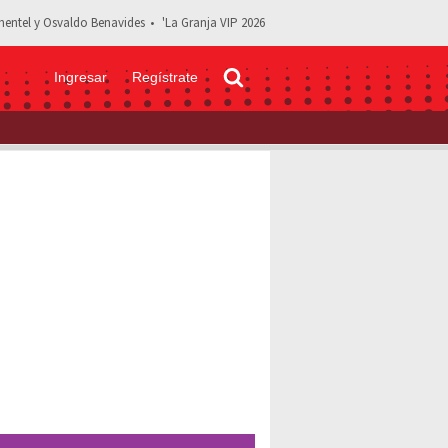
entel y Osvaldo Benavides
'La Granja VIP 2026
Ingresar
Regístrate
RA foto de Christian Oliver antes de morir con sus dos hijas