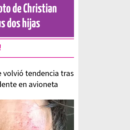
to de Christian
us dos hijas
!
e volvió tendencia tras
idente en avioneta