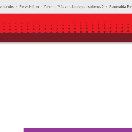
ernández
Pérez Hilton
Yahir
'Más vale tarde que solteros 2'
Esmeralda Pim
Estás leyendo: Así fue la DESGARRADO