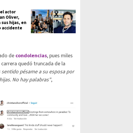
el actor
an Oliver,
 sus hijas, en
o accidente
enado de
condolencias
, pues miles
 carrera quedó truncada de la
 sentido pésame a su esposa por
hijas. No hay palabras"
,