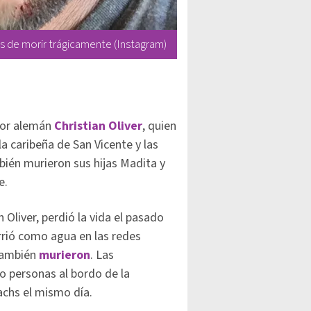
s de morir trágicamente (Instagram)
tor alemán
Christian Oliver
, quien
sla caribeña de San Vicente y las
bién murieron sus hijas Madita y
e.
Oliver, perdió la vida el pasado
orrió como agua en las redes
 también
murieron
. Las
o personas al bordo de la
achs el mismo día.