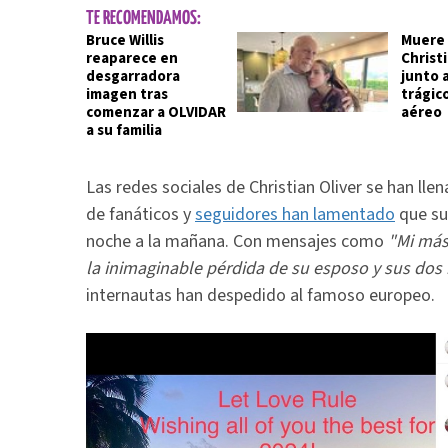
TE RECOMENDAMOS:
Bruce Willis
Muere 
reaparece en
Christi
desgarradora
junto a
imagen tras
trágic
comenzar a OLVIDAR
aéreo
a su familia
Las redes sociales de Christian Oliver se han ll
de fanáticos y
seguidores han lamentado
que su
noche a la mañana. Con mensajes como
"Mi más
la inimaginable pérdida de su esposo y sus dos 
internautas han despedido al famoso europeo.