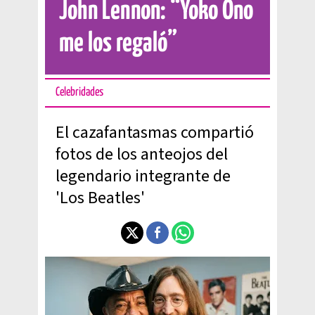
John Lennon: “Yoko Ono
me los regaló”
Celebridades
El cazafantasmas compartió
fotos de los anteojos del
legendario integrante de
'Los Beatles'