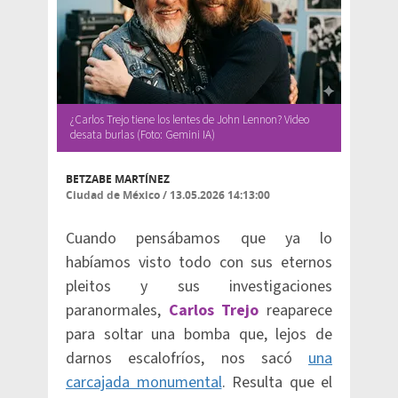
¿Carlos Trejo tiene los lentes de John Lennon? Video
desata burlas (Foto: Gemini IA)
BETZABE MARTÍNEZ
Ciudad de México
/
13.05.2026 14:13:00
Cuando pensábamos que ya lo
habíamos visto todo con sus eternos
pleitos y sus investigaciones
paranormales,
Carlos Trejo
reaparece
para soltar una bomba que, lejos de
darnos escalofríos, nos sacó
una
carcajada monumental
. Resulta que el