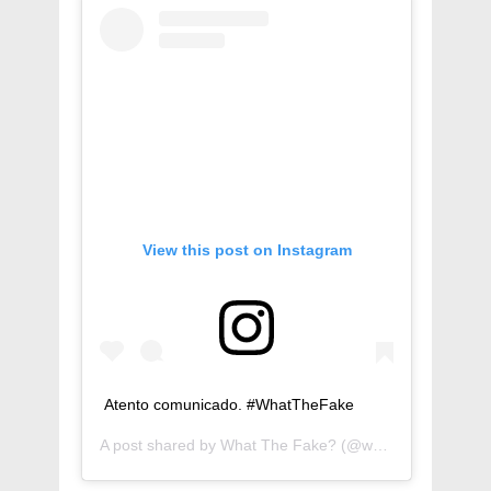
View this post on Instagram
Atento comunicado. #WhatTheFake
A post shared by
What The Fake?
(@whatthefffake) on